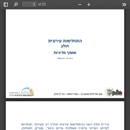
of 25
Toggle
Find
Zoom
Zoom
Too
Sidebar
Out
In
התחדשות עירונית
חולון
מסמך מדיניות
גרסה 
01
-
מרץ 
2020
אגף אדריכלות ותכנון עיר 
מנהל הנדסה 
עיריית חולון
–
–
אגף אדריכלות ותכנון עיר 
מנהל הנדסה 
עיריית חולון
–
–
24.02.2020
עיריית
חולון
רואה
בהתחדשות
עירונית
תהליך
רב
מערכתי
המתייחס
למרחב
העירוני
בראייה
משולבת
:
מרחב
ציבורי
,
מגורים
,
תשתיות
,