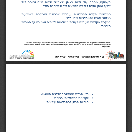
תעסוקה
,
מסחר
ועוד
,
וזאת
באופן
שיאפשר
איכות
חיים
ורווחה
לצד
ציפוף
ומתן
מענה
לגדילה
הטבעית
של
אוכלוסיית
העיר
.
המדיניות
תקדם
התחדשות
עירונית
אחראית
ומבוקרת
באמצעות
מנגנוני
תמ
"
א
38
ותכניות
פינוי
בינוי
,
במקביל
מקדמת
העירייה
פעולות
משלימות
לפיתוח
ושמירה
על
המרחב
הציבורי
.
מובהר כי 
כל האמור 
במסמך זה הינו כלי לתכנון עקרוני בלבד ואין בו כדי לחייב את הוועדה המקומית ו
/
או העירייה 
ליתן
היתר ו
/
או  
לאשר בקשה ו
/
או להמליץ על תכנית על פיו
 .
כל סמכויות הוועדה המקומית שמורות לה והיא רשאית לסטות מהאמור במסמך זה לפי  
שיקול דעתה
.
אגף אדריכלות ותכנון עיר 
מנהל הנדסה 
עיריית חולון
–
–
אגף אדריכלות ותכנון עיר 
מנהל הנדסה 
עיריית חולון
–
–
24.02.2020
חזון תכנית המתאר הכוללנית ח
/
2040

עקרונות התחדשות עירונית

הנחיות תכנון להתחדשות עירונית
