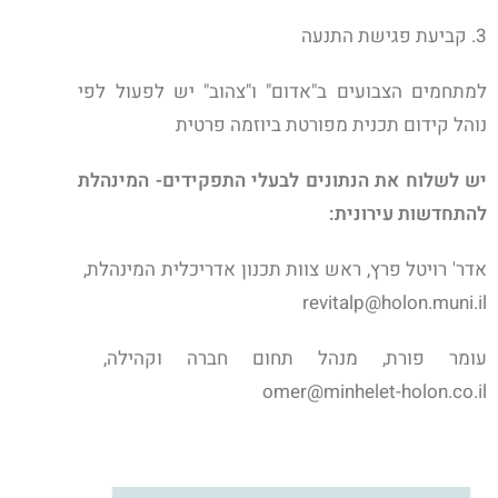
3. קביעת פגישת התנעה
למתחמים הצבועים ב"אדום" ו"צהוב" יש לפעול לפי
נוהל קידום תכנית מפורטת ביוזמה פרטית
יש לשלוח את הנתונים לבעלי התפקידים- המינהלת
להתחדשות עירונית:
אדר' רויטל פרץ, ראש צוות תכנון אדריכלית המינהלת,
revitalp@holon.muni.il
עומר פורת, מנהל תחום חברה וקהילה,
omer@minhelet-holon.co.il