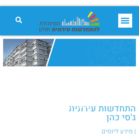
שכונת ג'סי כהן
התחדשות עירונית
ג'סי כהן
| מידע ליזמים