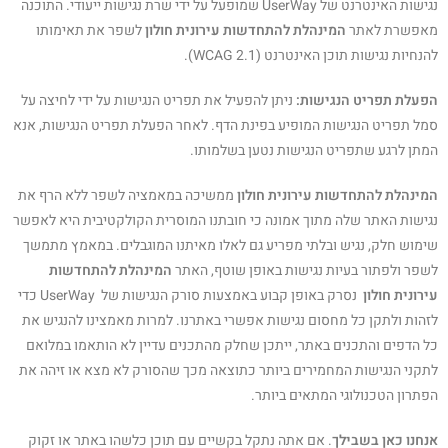
נגישות האינטרנט של UserWay שמופעל על ידי שרת נגישות ייעודי. התוכנה
מאפשרת לאתר
המינהלת להתחדשות עירונית חולון
לשפר את תאימותו
להנחיות נגישות תוכן האינטרנט (WCAG 2.1).
הפעלת תפריט הנגישות
:
ניתן להפעיל את תפריט הנגישות על ידי לחיצה על
סמל תפריט הנגישות המופיע בפינת הדף. לאחר הפעלת תפריט הנגישות, אנא
המתן לרגע שתפריט הנגישות נטען בשלמותו.
המינהלת להתחדשות עירונית חולון
ממשיכה במאמציה לשפר ללא הרף את
נגישות האתר שלה מתוך אמונה כי חובתנו המוסרית הקולקטיבית היא לאפשר
שימוש חלק, נגיש ובלתי מפריע גם לאלו מאיתנו המוגבלים. במאמץ מתמשך
לשפר ולפתור בעיות נגישות באופן שוטף, האתר
המינהלת להתחדשות
עירונית חולון
נסרק באופן קבוע באמצעות סורק הנגישות של UserWay כדי
לזהות ולתקן כל מחסום נגישות אפשרי באתרנו. למרות מאמצינו להנגיש את
כל הדפים והתכנים באתר, ייתכן שחלק מהתכנים עדיין לא הותאמו במלואם
לתקני הנגישות המחמירים ביותר כתוצאה מכך שהסורק לא מצא או זיהה את
הפתרון הטכנולוגי המתאים ביותר.
אנחנו כאן בשבילך
. אם אתה נתקל בקשיים עם תוכן כלשהו באתר או זקוק