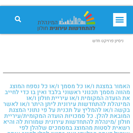
ניסיון פרויקט חדש
האמור במצגת ו/או כל מסמך ו/או כל נספח המוצג
מהווה מסמך תכנוני ראשוני בלבד ואין בו כדי לחייב
את הועדה המקומית ו/או עיריית חולון ו/או
המינהלת להתחדשות עירונית ליתן היתר ו/או לאשר
בקשה ו/או להמליץ על תכנית על פי נתוני המצגת
המובאת להלן. כל סמכויות הועדה המקומית/עיריית
חולון /מינהלת להתחדשות עירונית שמורות לה והיא
רשאית לסטות מהמוצג במסמכים שלהלן לפי